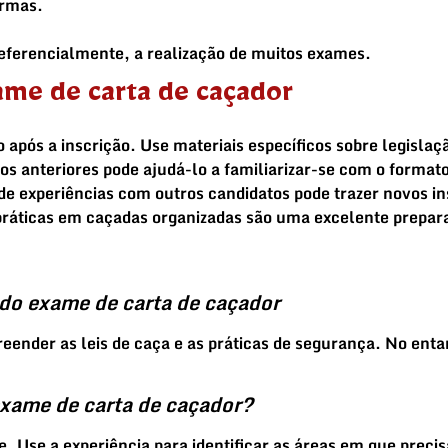
armas
.
eferencialmente, a realização de muitos exames.
ame de carta de caçador
 após a inscrição. Use materiais específicos sobre legisla
s anteriores pode ajudá-lo a familiarizar-se com o format
 de experiências com outros candidatos pode trazer novos i
 práticas em caçadas organizadas são uma excelente prepara
s do exame de carta de
caçador
reender as
leis de caça
e as
práticas de segurança
. No enta
exame de carta de
caçador
?
 Use a experiência para identificar as áreas em que precis